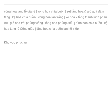
vòng hoa tang lễ giá rẻ
|
vòng hoa chia buồn
|
set lẵng hoa & giỏ quả đám
tang
|
kệ hoa chia buồn
|
vòng hoa lan trắng
|
kệ hoa 2 tầng thành kính phân
ưu
|
giỏ hoa trái phúng viếng
|
lẵng hoa phúng điếu
|
bình hoa chia buồn
|
kệ
hoa tang lễ Công giáo
|
lẵng hoa chia buồn lan hồ điệp
|
Khu vực phục vụ