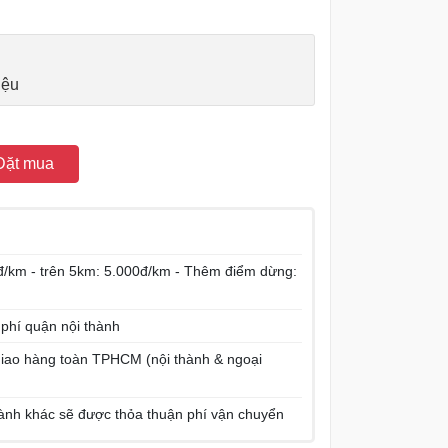
iệu
Đặt mua
/km - trên 5km: 5.000đ/km - Thêm điểm dừng:
 phí quận nội thành
í giao hàng toàn TPHCM (nội thành & ngoại
hành khác sẽ được thỏa thuận phí vận chuyển