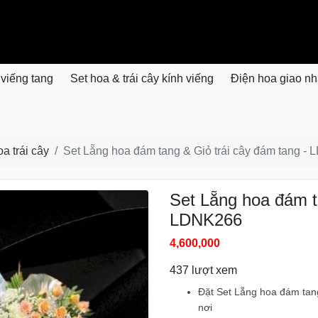
 viếng tang
Set hoa & trái cây kính viếng
Điện hoa giao n
a trái cây
Set Lẵng hoa đám tang & Giỏ trái cây đám tang -
Set Lẵng hoa đám t
LDNK266
4,600,000
437 lượt xem
Đặt Set Lẵng hoa đám tang
nơi