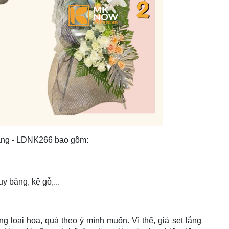
tang - LDNK266 bao gồm:
uy băng, kệ gỗ,...
g loại hoa, quả theo ý mình muốn. Vì thế, giá set lẵng