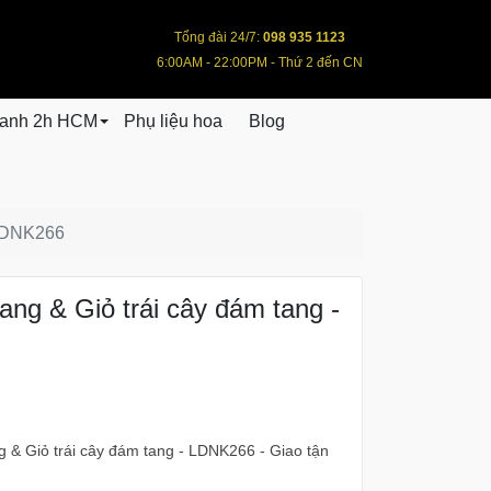
Tổng đài 24/7:
098 935 1123
6:00AM - 22:00PM - Thứ 2 đến CN
hanh 2h HCM
Phụ liệu hoa
Blog
 LDNK266
ang & Giỏ trái cây đám tang -
 & Giỏ trái cây đám tang - LDNK266 - Giao tận