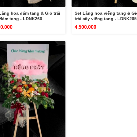
Lẵng hoa đám tang & Giỏ trái
Set Lẵng hoa viếng tang & Gi
 đám tang - LDNK266
trái cây viếng tang - LDNK265
00,000
4,500,000