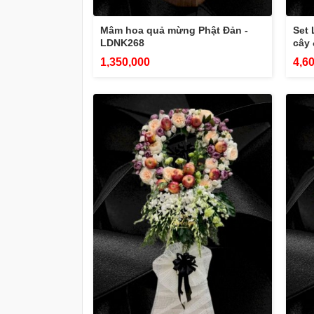
Mâm hoa quả mừng Phật Đản -
Set 
LDNK268
cây
1,350,000
4,6