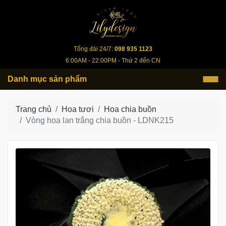
lilydesign.vn
Tổng đài 24/7:
098 935 1123
6:00AM - 22:00PM - Thứ 2 đến CN
Danh mục sản phẩm
Trang chủ
Hoa tươi
Hoa chia buồn
Vòng hoa lan trắng chia buồn - LDNK215