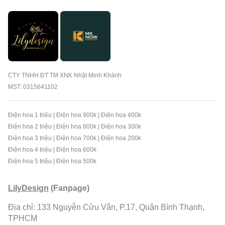
CTY TNHH ĐT TM XNK Nhật Minh Khánh
MST: 0315641102
Điện hoa 1 triệu
|
Điện hoa 900k
|
Điện hoa 400k
Điện hoa 2 triệu
|
Điện hoa 800k
|
Điện hoa 300k
Điện hoa 3 triệu
|
Điện hoa 700k
|
Điện hoa 200k
Điện hoa 4 triệu
|
Điện hoa 600k
Điện hoa 5 triệu
|
Điện hoa 500k
LilyDesign
(Fanpage)
Địa chỉ: 133 Nguyễn Cửu Vân, P.17, Quận Bình Thạnh,
TPHCM