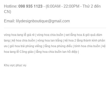
098 935 1123
Hotline:
- (6:00AM - 22:00PM - Thứ 2 đến
CN)
Email:
lilydesignboutique@gmail.com
vòng hoa tang lễ giá rẻ
|
vòng hoa chia buồn
|
set lẵng hoa & giỏ quả đám
tang
|
kệ hoa chia buồn
|
vòng hoa lan trắng
|
kệ hoa 2 tầng thành kính phân
ưu
|
giỏ hoa trái phúng viếng
|
lẵng hoa phúng điếu
|
bình hoa chia buồn
|
kệ
hoa tang lễ Công giáo
|
lẵng hoa chia buồn lan hồ điệp
|
Khu vực phục vụ