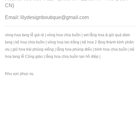
CN)
Email:
lilydesignboutique@gmail.com
vòng hoa tang lễ giá rẻ
|
vòng hoa chia buồn
|
set lẵng hoa & giỏ quả đám
tang
|
kệ hoa chia buồn
|
vòng hoa lan trắng
|
kệ hoa 2 tầng thành kính phân
ưu
|
giỏ hoa trái phúng viếng
|
lẵng hoa phúng điếu
|
bình hoa chia buồn
|
kệ
hoa tang lễ Công giáo
|
lẵng hoa chia buồn lan hồ điệp
|
Khu vực phục vụ