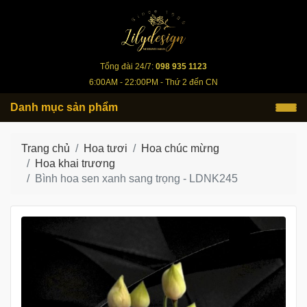
lilydesign.vn
Tổng đài 24/7:
098 935 1123
6:00AM - 22:00PM - Thứ 2 đến CN
Danh mục sản phẩm
Trang chủ
Hoa tươi
Hoa chúc mừng
Hoa khai trương
Bình hoa sen xanh sang trọng - LDNK245