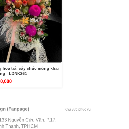
 hoa trái cây chúc mừng khai
ơng - LDNK261
00,000
ign
(Fanpage)
Khu vực phục vụ
 133 Nguyễn Cửu Vân, P.17,
ình Thạnh, TPHCM