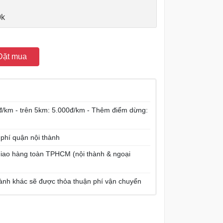
0k
Đặt mua
/km - trên 5km: 5.000đ/km - Thêm điểm dừng:
 phí quận nội thành
í giao hàng toàn TPHCM (nội thành & ngoại
hành khác sẽ được thỏa thuận phí vận chuyển