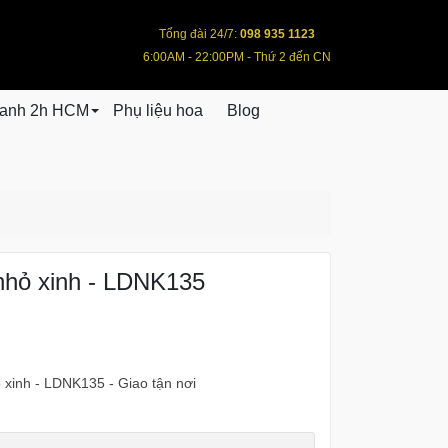
Tổng đài 24/7:
098 935 1123
6:00AM - 22:00PM - Thứ 2 đến CN
hanh 2h HCM
Phụ liệu hoa
Blog
nhỏ xinh - LDNK135
 xinh - LDNK135 - Giao tận nơi