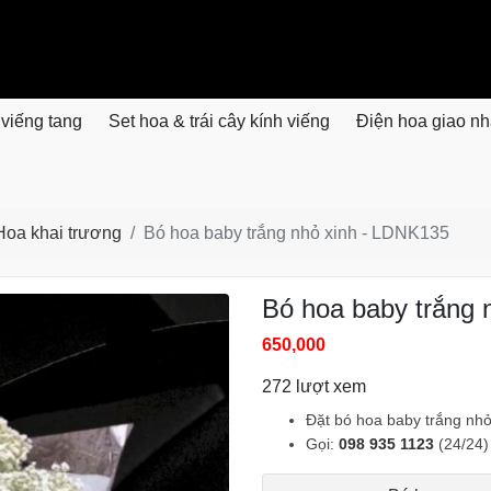
 viếng tang
Set hoa & trái cây kính viếng
Điện hoa giao n
Hoa khai trương
Bó hoa baby trắng nhỏ xinh - LDNK135
Bó hoa baby trắng 
650,000
272 lượt xem
Đặt bó hoa baby trắng nhỏ
Gọi:
098 935 1123
(24/24)