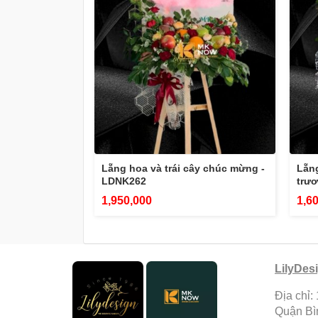
Lẵng hoa và trái cây chúc mừng -
Lẵng
LDNK262
trư
1,950,000
1,6
LilyDes
Địa chỉ:
Quận B