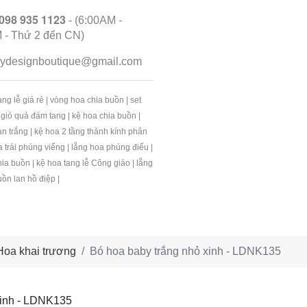
098 935 1123
- (6:00AM -
 - Thứ 2 đến CN)
ilydesignboutique@gmail.com
ng lễ giá rẻ
|
vòng hoa chia buồn
|
set
 giỏ quả đám tang
|
kệ hoa chia buồn
|
an trắng
|
kệ hoa 2 tầng thành kính phân
a trái phúng viếng
|
lẵng hoa phúng điếu
|
hia buồn
|
kệ hoa tang lễ Công giáo
|
lẵng
uồn lan hồ điệp
|
Hoa khai trương
Bó hoa baby trắng nhỏ xinh - LDNK135
xinh - LDNK135