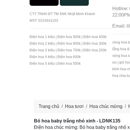
Hotline:
CTY TNHH ĐT TM XNK Nhật Minh Khánh
22:00PM
MST: 0315641102
Email:
l
Điện hoa 1 triệu
|
Điện hoa 900k
|
Điện hoa 400k
vòng hoa ta
Điện hoa 2 triệu
|
Điện hoa 800k
|
Điện hoa 300k
lẵng hoa &
Điện hoa 3 triệu
|
Điện hoa 700k
|
Điện hoa 200k
vòng hoa l
Điện hoa 4 triệu
|
Điện hoa 600k
ưu
|
giỏ ho
Điện hoa 5 triệu
|
Điện hoa 500k
bình hoa c
hoa chia b
Trang chủ
Hoa tươi
Hoa chúc mừng
Bó hoa baby trắng nhỏ xinh - LDNK135
Điện hoa chúc mừng: Bó hoa baby trắng nhỏ 