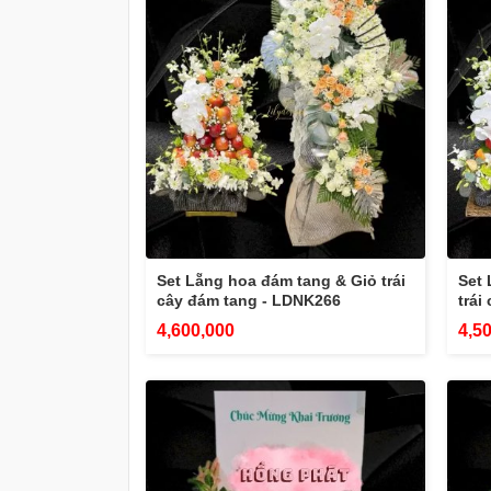
Set Lẵng hoa đám tang & Giỏ trái
Set 
cây đám tang - LDNK266
trái
4,600,000
4,5