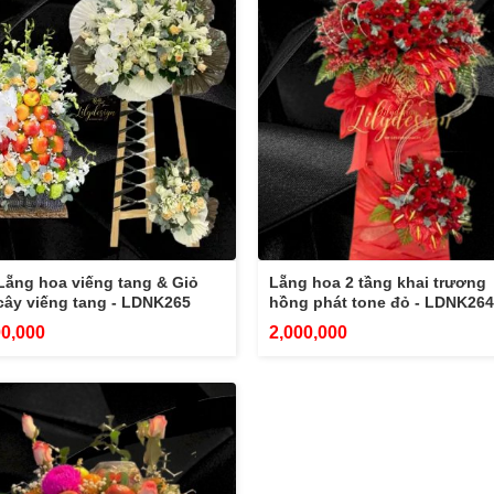
Lẵng hoa viếng tang & Giỏ
Lẵng hoa 2 tầng khai trương
 cây viếng tang - LDNK265
hồng phát tone đỏ - LDNK264
00,000
2,000,000