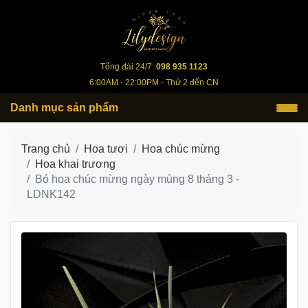
lilydesign.vn
Tổng đài 24/7:
098 935 1123
6:00AM - 22:00PM - Thứ 2 đến CN
Danh mục sản phẩm
Trang chủ
Hoa tươi
Hoa chúc mừng
Hoa khai trương
Bó hoa chúc mừng ngày mùng 8 tháng 3 -
LDNK142