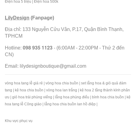
Điện hoa 5 triệu
|
Điện hoa 500k
LilyDesign
(Fanpage)
Địa chỉ: 133 Nguyễn Cửu Vân, P.17, Quận Bình Thạnh,
TPHCM
098 935 1123
Hotline:
- (6:00AM - 22:00PM - Thứ 2 đến
CN)
Email:
lilydesignboutique@gmail.com
vòng hoa tang lễ giá rẻ
|
vòng hoa chia buồn
|
set lẵng hoa & giỏ quả đám
tang
|
kệ hoa chia buồn
|
vòng hoa lan trắng
|
kệ hoa 2 tầng thành kính phân
ưu
|
giỏ hoa trái phúng viếng
|
lẵng hoa phúng điếu
|
bình hoa chia buồn
|
kệ
hoa tang lễ Công giáo
|
lẵng hoa chia buồn lan hồ điệp
|
Khu vực phục vụ