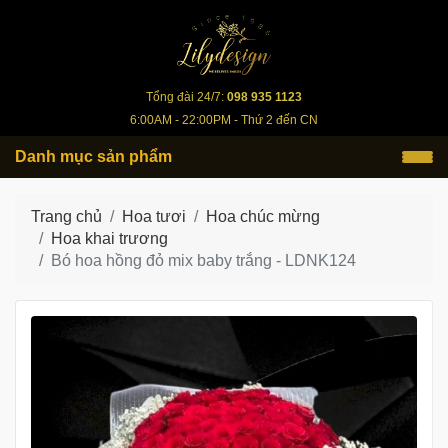
lilydesign.vn
Tổng đài 24/7:
098 935 1123
6:00AM - 22:00PM - Thứ 2 đến CN
Danh mục sản phẩm
Trang chủ
Hoa tươi
Hoa chúc mừng
Hoa khai trương
Bó hoa hồng đỏ mix baby trắng - LDNK124