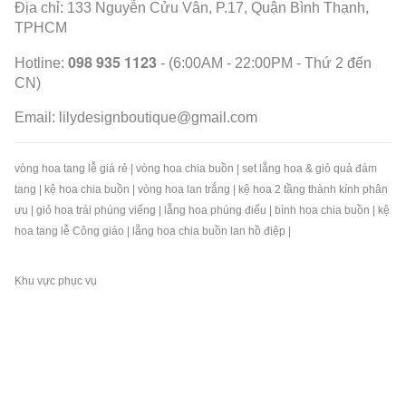
Địa chỉ: 133 Nguyễn Cửu Vân, P.17, Quận Bình Thạnh,
TPHCM
098 935 1123
Hotline:
- (6:00AM - 22:00PM - Thứ 2 đến
CN)
Email:
lilydesignboutique@gmail.com
vòng hoa tang lễ giá rẻ
|
vòng hoa chia buồn
|
set lẵng hoa & giỏ quả đám
tang
|
kệ hoa chia buồn
|
vòng hoa lan trắng
|
kệ hoa 2 tầng thành kính phân
ưu
|
giỏ hoa trái phúng viếng
|
lẵng hoa phúng điếu
|
bình hoa chia buồn
|
kệ
hoa tang lễ Công giáo
|
lẵng hoa chia buồn lan hồ điệp
|
Khu vực phục vụ