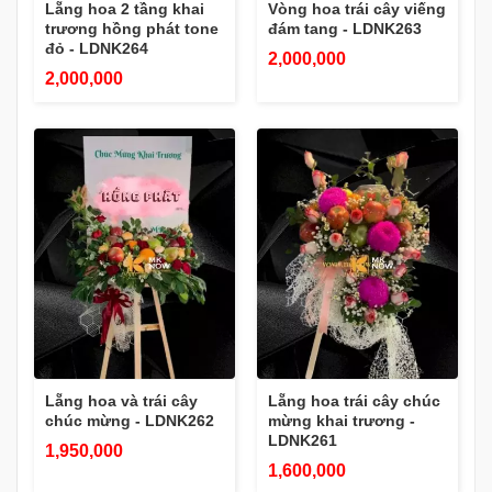
Lẵng hoa 2 tầng khai
Vòng hoa trái cây viếng
trương hồng phát tone
đám tang - LDNK263
đỏ - LDNK264
2,000,000
2,000,000
Lẵng hoa và trái cây
Lẵng hoa trái cây chúc
chúc mừng - LDNK262
mừng khai trương -
LDNK261
1,950,000
1,600,000