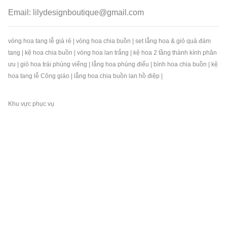
Email:
lilydesignboutique@gmail.com
vòng hoa tang lễ giá rẻ
|
vòng hoa chia buồn
|
set lẵng hoa & giỏ quả đám
tang
|
kệ hoa chia buồn
|
vòng hoa lan trắng
|
kệ hoa 2 tầng thành kính phân
ưu
|
giỏ hoa trái phúng viếng
|
lẵng hoa phúng điếu
|
bình hoa chia buồn
|
kệ
hoa tang lễ Công giáo
|
lẵng hoa chia buồn lan hồ điệp
|
Khu vực phục vụ