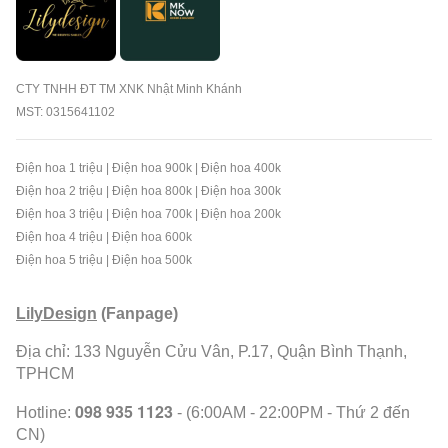
CTY TNHH ĐT TM XNK Nhật Minh Khánh
MST: 0315641102
Điện hoa 1 triệu
|
Điện hoa 900k
|
Điện hoa 400k
Điện hoa 2 triệu
|
Điện hoa 800k
|
Điện hoa 300k
Điện hoa 3 triệu
|
Điện hoa 700k
|
Điện hoa 200k
Điện hoa 4 triệu
|
Điện hoa 600k
Điện hoa 5 triệu
|
Điện hoa 500k
LilyDesign
(Fanpage)
Địa chỉ: 133 Nguyễn Cửu Vân, P.17, Quận Bình Thạnh,
TPHCM
098 935 1123
Hotline:
- (6:00AM - 22:00PM - Thứ 2 đến
CN)