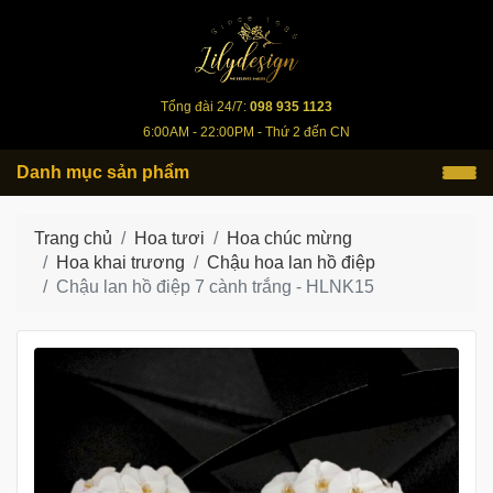
lilydesign.vn
Tổng đài 24/7:
098 935 1123
6:00AM - 22:00PM - Thứ 2 đến CN
Danh mục sản phẩm
Trang chủ
Hoa tươi
Hoa chúc mừng
Hoa khai trương
Chậu hoa lan hồ điệp
Chậu lan hồ điệp 7 cành trắng - HLNK15