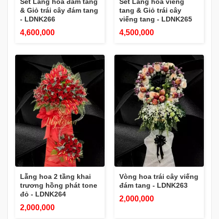
Set Lẵng hoa đám tang
Set Lẵng hoa viếng
& Giỏ trái cây đám tang
tang & Giỏ trái cây
- LDNK266
viếng tang - LDNK265
4,600,000
4,500,000
Lẵng hoa 2 tầng khai
Vòng hoa trái cây viếng
trương hồng phát tone
đám tang - LDNK263
đỏ - LDNK264
2,000,000
2,000,000