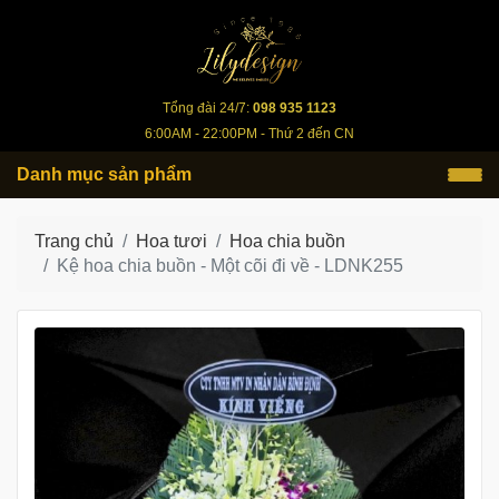
lilydesign.vn
Tổng đài 24/7:
098 935 1123
6:00AM - 22:00PM - Thứ 2 đến CN
Danh mục sản phẩm
Trang chủ
Hoa tươi
Hoa chia buồn
Kệ hoa chia buồn - Một cõi đi về - LDNK255