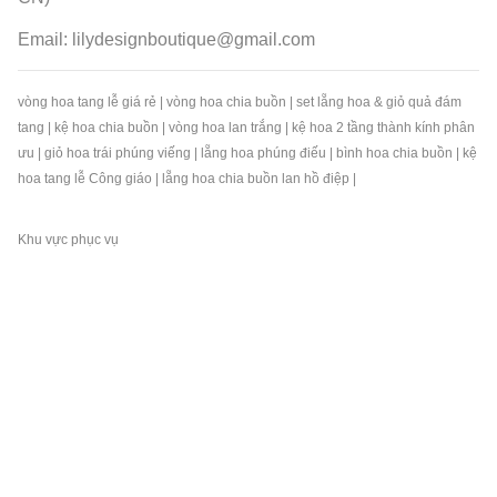
Email:
lilydesignboutique@gmail.com
vòng hoa tang lễ giá rẻ
|
vòng hoa chia buồn
|
set lẵng hoa & giỏ quả đám
tang
|
kệ hoa chia buồn
|
vòng hoa lan trắng
|
kệ hoa 2 tầng thành kính phân
ưu
|
giỏ hoa trái phúng viếng
|
lẵng hoa phúng điếu
|
bình hoa chia buồn
|
kệ
hoa tang lễ Công giáo
|
lẵng hoa chia buồn lan hồ điệp
|
Khu vực phục vụ