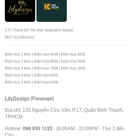
CTY TNHH ĐT TM XNK Nhật Minh Khánh
MST: 0315641102
Điện hoa 1 triệu
|
Điện hoa 900k
|
Điện hoa 400k
Điện hoa 2 triệu
|
Điện hoa 800k
|
Điện hoa 300k
Điện hoa 3 triệu
|
Điện hoa 700k
|
Điện hoa 200k
Điện hoa 4 triệu
|
Điện hoa 600k
Điện hoa 5 triệu
|
Điện hoa 500k
LilyDesign
(Fanpage)
Địa chỉ: 133 Nguyễn Cửu Vân, P.17, Quận Bình Thạnh,
TPHCM
098 935 1123
Hotline:
- (6:00AM - 22:00PM - Thứ 2 đến
CN)