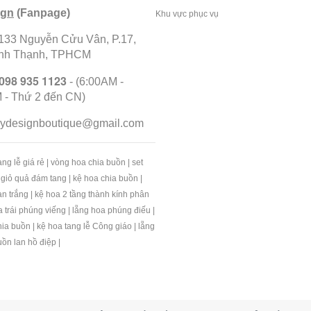
ign
(Fanpage)
Khu vực phục vụ
 133 Nguyễn Cửu Vân, P.17,
ình Thạnh, TPHCM
098 935 1123
- (6:00AM -
 - Thứ 2 đến CN)
ilydesignboutique@gmail.com
ng lễ giá rẻ
|
vòng hoa chia buồn
|
set
 giỏ quả đám tang
|
kệ hoa chia buồn
|
an trắng
|
kệ hoa 2 tầng thành kính phân
a trái phúng viếng
|
lẵng hoa phúng điếu
|
hia buồn
|
kệ hoa tang lễ Công giáo
|
lẵng
uồn lan hồ điệp
|