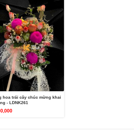
 hoa trái cây chúc mừng khai
ơng - LDNK261
00,000