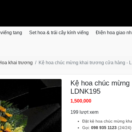
 viếng tang
Set hoa & trái cây kính viếng
Điện hoa giao n
Hoa khai trương
Kệ hoa chúc mừng khai trương cửa hàng -
Kệ hoa chúc mừng 
LDNK195
1,500,000
199 lượt xem
Đặt kệ hoa chúc mừng kha
Gọi:
098 935 1123
(24/24)