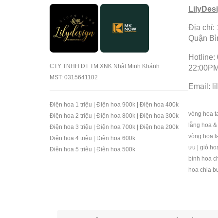
LilyDes
Địa chỉ:
Quận B
Hotline:
CTY TNHH ĐT TM XNK Nhật Minh Khánh
22:00PM
MST: 0315641102
Email:
l
Điện hoa 1 triệu
|
Điện hoa 900k
|
Điện hoa 400k
vòng hoa ta
Điện hoa 2 triệu
|
Điện hoa 800k
|
Điện hoa 300k
lẵng hoa &
Điện hoa 3 triệu
|
Điện hoa 700k
|
Điện hoa 200k
vòng hoa l
Điện hoa 4 triệu
|
Điện hoa 600k
ưu
|
giỏ ho
Điện hoa 5 triệu
|
Điện hoa 500k
bình hoa c
hoa chia b