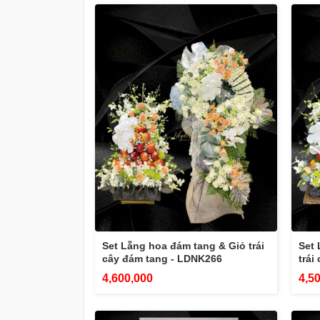
Set Lẵng hoa đám tang & Giỏ trái
Set 
cây đám tang - LDNK266
trái
4,600,000
4,5