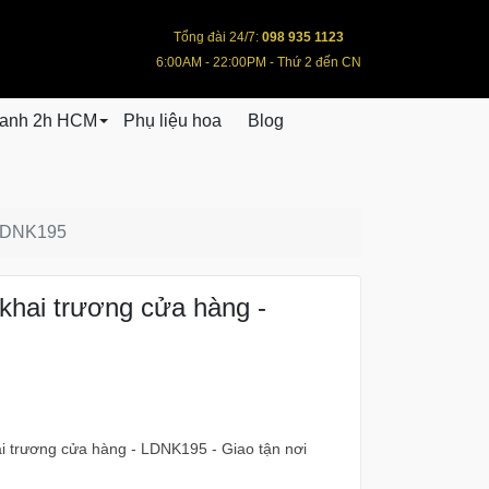
Tổng đài 24/7:
098 935 1123
6:00AM - 22:00PM - Thứ 2 đến CN
hanh 2h HCM
Phụ liệu hoa
Blog
 LDNK195
khai trương cửa hàng -
i trương cửa hàng - LDNK195 - Giao tận nơi