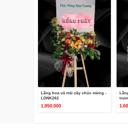
Lẵng hoa và trái cây chúc mừng -
Lẵng
LDNK262
trư
1,950,000
1,6