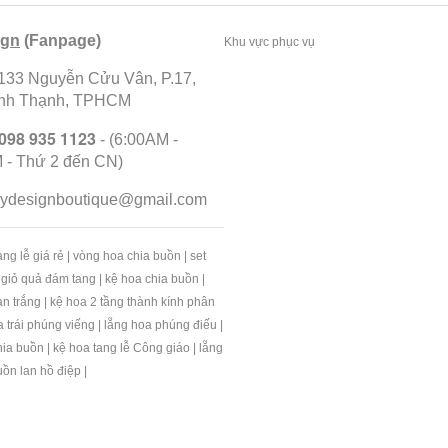
ign
(Fanpage)
Khu vực phục vụ
 133 Nguyễn Cửu Vân, P.17,
ình Thạnh, TPHCM
098 935 1123
- (6:00AM -
 - Thứ 2 đến CN)
ilydesignboutique@gmail.com
ng lễ giá rẻ
|
vòng hoa chia buồn
|
set
 giỏ quả đám tang
|
kệ hoa chia buồn
|
an trắng
|
kệ hoa 2 tầng thành kính phân
a trái phúng viếng
|
lẵng hoa phúng điếu
|
hia buồn
|
kệ hoa tang lễ Công giáo
|
lẵng
uồn lan hồ điệp
|