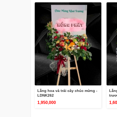
Lẵng hoa và trái cây chúc mừng -
Lẵng
LDNK262
trư
1,950,000
1,6