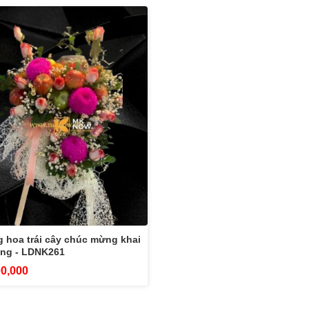
 hoa trái cây chúc mừng khai
ơng - LDNK261
00,000