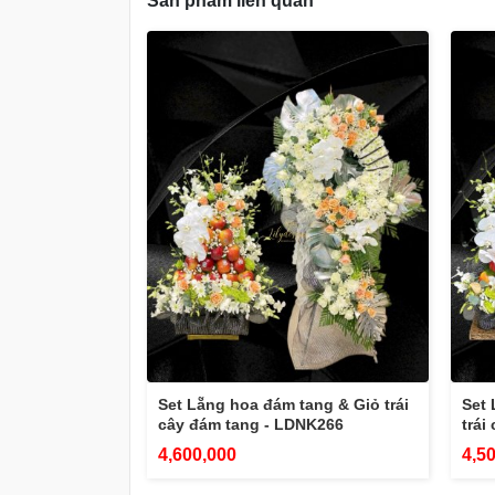
Sản phẩm liên quan
Set Lẵng hoa đám tang & Giỏ trái
Set 
cây đám tang - LDNK266
trái
4,600,000
4,5