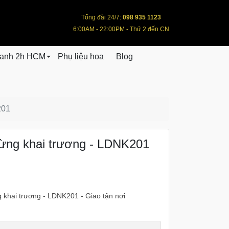
Tổng đài 24/7:
098 935 1123
6:00AM - 22:00PM - Thứ 2 đến CN
hanh 2h HCM
Phụ liệu hoa
Blog
201
ừng khai trương - LDNK201
 khai trương - LDNK201 - Giao tận nơi