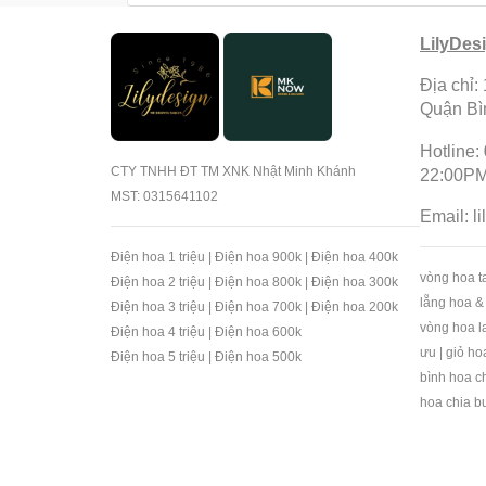
LilyDes
Địa chỉ:
Quận B
Hotline:
CTY TNHH ĐT TM XNK Nhật Minh Khánh
22:00PM
MST: 0315641102
Email:
l
Điện hoa 1 triệu
|
Điện hoa 900k
|
Điện hoa 400k
vòng hoa ta
Điện hoa 2 triệu
|
Điện hoa 800k
|
Điện hoa 300k
lẵng hoa &
Điện hoa 3 triệu
|
Điện hoa 700k
|
Điện hoa 200k
vòng hoa l
Điện hoa 4 triệu
|
Điện hoa 600k
ưu
|
giỏ ho
Điện hoa 5 triệu
|
Điện hoa 500k
bình hoa c
hoa chia b