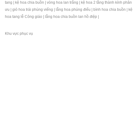
tang
|
kệ hoa chia buồn
|
vòng hoa lan trắng
|
kệ hoa 2 tầng thành kính phân
ưu
|
giỏ hoa trái phúng viếng
|
lẵng hoa phúng điếu
|
bình hoa chia buồn
|
kệ
hoa tang lễ Công giáo
|
lẵng hoa chia buồn lan hồ điệp
|
Khu vực phục vụ