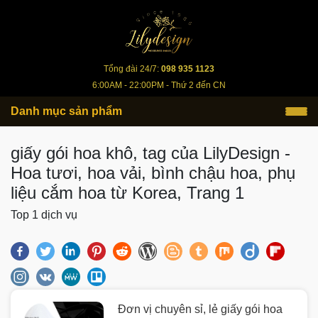
lilydesign.vn
Tổng đài 24/7:
098 935 1123
6:00AM - 22:00PM - Thứ 2 đến CN
Danh mục sản phẩm
giấy gói hoa khô, tag của LilyDesign -
Hoa tươi, hoa vải, bình chậu hoa, phụ
liệu cắm hoa từ Korea, Trang 1
Top 1 dịch vụ
Đơn vị chuyên sỉ, lẻ giấy gói hoa