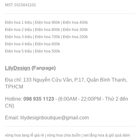
MST: 0315641102
Điện hoa 1 triệu
|
Điện hoa 900k
|
Điện hoa 400k
Điện hoa 2 triệu
|
Điện hoa 800k
|
Điện hoa 300k
Điện hoa 3 triệu
|
Điện hoa 700k
|
Điện hoa 200k
Điện hoa 4 triệu
|
Điện hoa 600k
Điện hoa 5 triệu
|
Điện hoa 500k
LilyDesign
(Fanpage)
Địa chỉ: 133 Nguyễn Cửu Vân, P.17, Quận Bình Thạnh,
TPHCM
098 935 1123
Hotline:
- (6:00AM - 22:00PM - Thứ 2 đến
CN)
Email:
lilydesignboutique@gmail.com
vòng hoa tang lễ giá rẻ
|
vòng hoa chia buồn
|
set lẵng hoa & giỏ quả đám