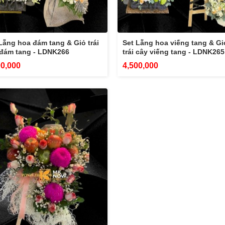
Lẵng hoa đám tang & Giỏ trái
Set Lẵng hoa viếng tang & Gi
 đám tang - LDNK266
trái cây viếng tang - LDNK265
00,000
4,500,000