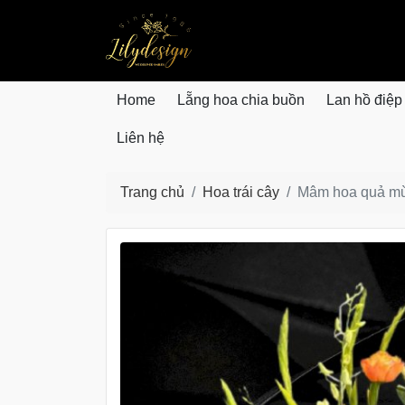
lilydesign.vn
Home
Lẵng hoa chia buồn
Lan hồ điệp
Liên hệ
Trang chủ
Hoa trái cây
Mâm hoa quả m