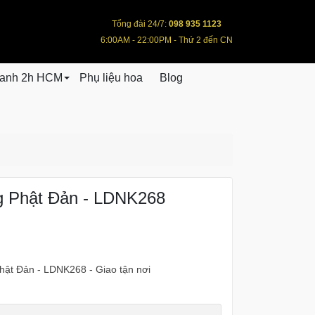
Tổng đài 24/7:
098 935 1123
6:00AM - 22:00PM - Thứ 2 đến CN
hanh 2h HCM
Phụ liệu hoa
Blog
 Phật Đản - LDNK268
ật Đản - LDNK268 - Giao tận nơi