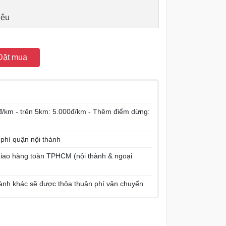
iệu
Đặt mua
/km - trên 5km: 5.000đ/km - Thêm điểm dừng:
 phí quận nội thành
í giao hàng toàn TPHCM (nội thành & ngoại
hành khác sẽ được thỏa thuận phí vận chuyển