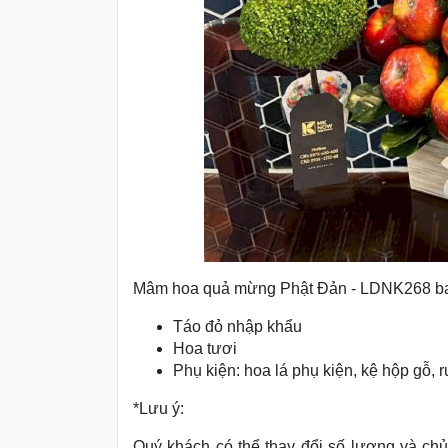
Mâm hoa quả mừng Phật Đản - LDNK268 b
Táo đỏ nhập khẩu
Hoa tươi
Phụ kiện: hoa lá phụ kiện, kệ hộp gỗ, 
*Lưu ý:
Quý khách có thể thay đổi số lượng và chủn