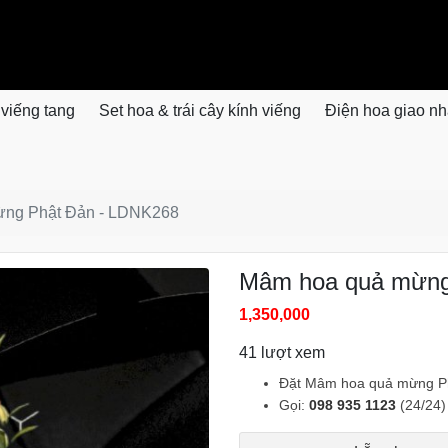
 viếng tang
Set hoa & trái cây kính viếng
Điện hoa giao n
ừng Phật Đản - LDNK268
Mâm hoa quả mừng
1,350,000
41 lượt xem
Đặt Mâm hoa quả mừng Ph
Gọi:
098 935 1123
(24/24)