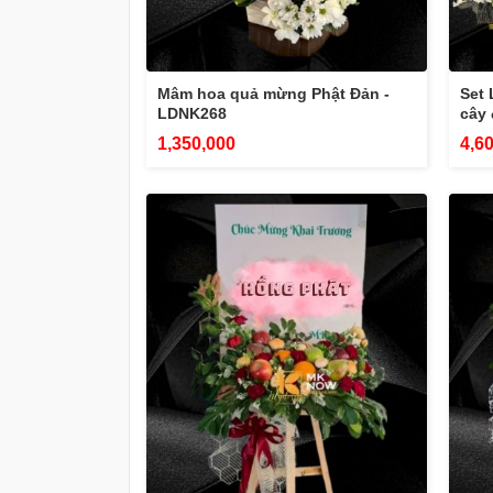
Mâm hoa quả mừng Phật Đản -
Set 
LDNK268
cây
1,350,000
4,6