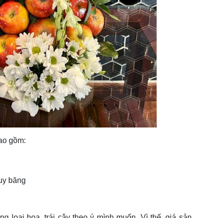
ao gồm:
ruy băng
g loại hoa, trái cây theo ý mình muốn. Vì thế, giá sản