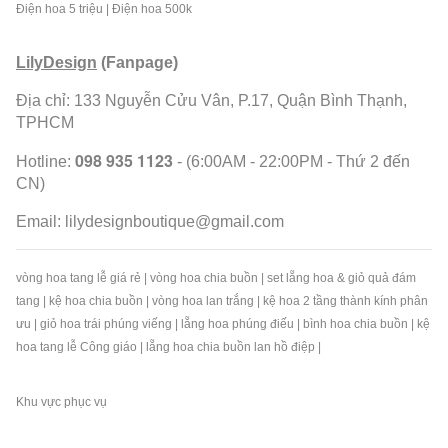
Điện hoa 5 triệu
|
Điện hoa 500k
LilyDesign
(Fanpage)
Địa chỉ: 133 Nguyễn Cửu Vân, P.17, Quận Bình Thạnh,
TPHCM
098 935 1123
Hotline:
- (6:00AM - 22:00PM - Thứ 2 đến
CN)
Email:
lilydesignboutique@gmail.com
vòng hoa tang lễ giá rẻ
|
vòng hoa chia buồn
|
set lẵng hoa & giỏ quả đám
tang
|
kệ hoa chia buồn
|
vòng hoa lan trắng
|
kệ hoa 2 tầng thành kính phân
ưu
|
giỏ hoa trái phúng viếng
|
lẵng hoa phúng điếu
|
bình hoa chia buồn
|
kệ
hoa tang lễ Công giáo
|
lẵng hoa chia buồn lan hồ điệp
|
Khu vực phục vụ