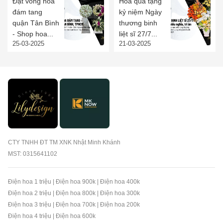
Đặt vòng hoa
Hoa quà tặng
đám tang
kỷ niệm Ngày
quận Tân Bình
thương binh
- Shop hoa...
liệt sĩ 27/7...
25-03-2025
21-03-2025
CTY TNHH ĐT TM XNK Nhật Minh Khánh
MST: 0315641102
Điện hoa 1 triệu
|
Điện hoa 900k
|
Điện hoa 400k
Điện hoa 2 triệu
|
Điện hoa 800k
|
Điện hoa 300k
Điện hoa 3 triệu
|
Điện hoa 700k
|
Điện hoa 200k
Điện hoa 4 triệu
|
Điện hoa 600k