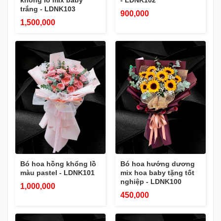
khổng lồ mix baby
- LDNK102
trắng - LDNK103
900,000
1,500,000
Bó hoa hồng khổng lồ
Bó hoa hướng dương
màu pastel - LDNK101
mix hoa baby tặng tốt
nghiệp - LDNK100
1,000,000
450,000