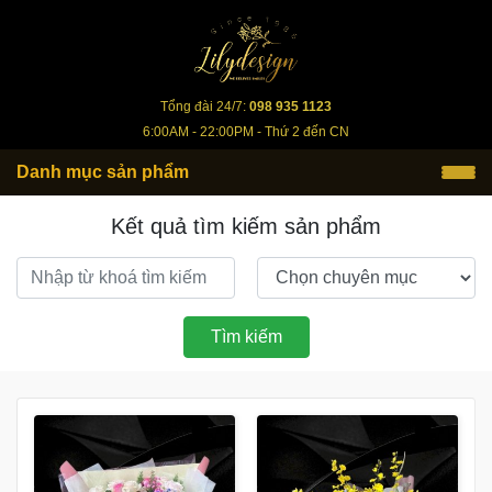
lilydesign.vn
Tổng đài 24/7:
098 935 1123
6:00AM - 22:00PM - Thứ 2 đến CN
Danh mục sản phẩm
Kết quả tìm kiếm sản phẩm
Tìm kiếm