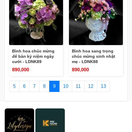
Bình hoa chúc mừng
Bình hoa sang trọng
để bàn kỷ niệm ngày
chúc mừng sinh nhật
cưới - LDNK89
mẹ - LDNK88
890,000
890,000
5
6
7
8
9
10
11
12
13