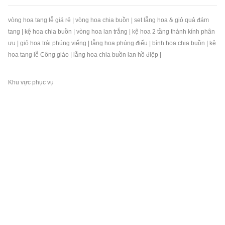
vòng hoa tang lễ giá rẻ
|
vòng hoa chia buồn
|
set lẵng hoa & giỏ quả đám
tang
|
kệ hoa chia buồn
|
vòng hoa lan trắng
|
kệ hoa 2 tầng thành kính phân
ưu
|
giỏ hoa trái phúng viếng
|
lẵng hoa phúng điếu
|
bình hoa chia buồn
|
kệ
hoa tang lễ Công giáo
|
lẵng hoa chia buồn lan hồ điệp
|
Khu vực phục vụ