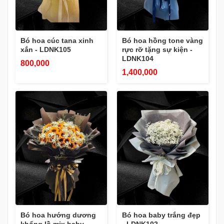
Bó hoa cúc tana xinh
Bó hoa hồng tone vàng
xắn - LDNK105
rực rỡ tặng sự kiện -
LDNK104
800,000
1,400,000
Bó hoa hướng dương
Bó hoa baby trắng đẹp