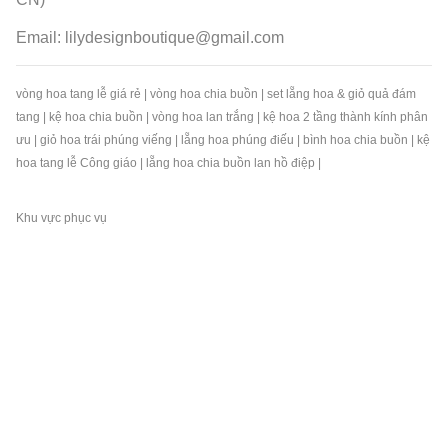
Email:
lilydesignboutique@gmail.com
vòng hoa tang lễ giá rẻ
|
vòng hoa chia buồn
|
set lẵng hoa & giỏ quả đám
tang
|
kệ hoa chia buồn
|
vòng hoa lan trắng
|
kệ hoa 2 tầng thành kính phân
ưu
|
giỏ hoa trái phúng viếng
|
lẵng hoa phúng điếu
|
bình hoa chia buồn
|
kệ
hoa tang lễ Công giáo
|
lẵng hoa chia buồn lan hồ điệp
|
Khu vực phục vụ