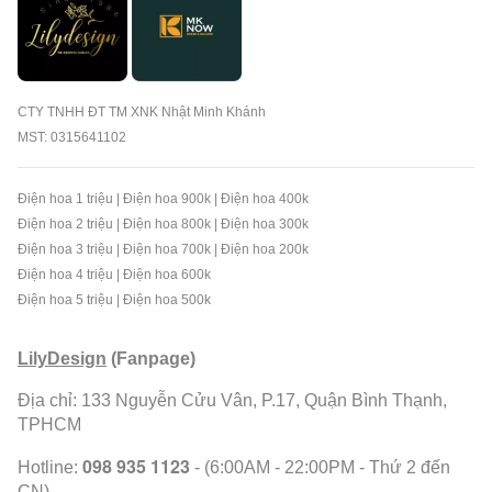
CTY TNHH ĐT TM XNK Nhật Minh Khánh
MST: 0315641102
Điện hoa 1 triệu
|
Điện hoa 900k
|
Điện hoa 400k
Điện hoa 2 triệu
|
Điện hoa 800k
|
Điện hoa 300k
Điện hoa 3 triệu
|
Điện hoa 700k
|
Điện hoa 200k
Điện hoa 4 triệu
|
Điện hoa 600k
Điện hoa 5 triệu
|
Điện hoa 500k
LilyDesign
(Fanpage)
Địa chỉ: 133 Nguyễn Cửu Vân, P.17, Quận Bình Thạnh,
TPHCM
098 935 1123
Hotline:
- (6:00AM - 22:00PM - Thứ 2 đến
CN)