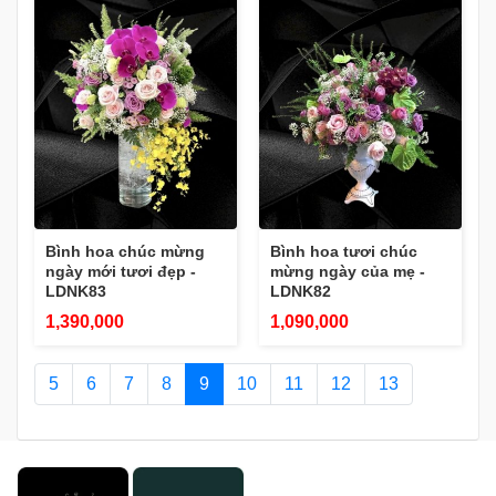
Bình hoa chúc mừng
Bình hoa tươi chúc
ngày mới tươi đẹp -
mừng ngày của mẹ -
LDNK83
LDNK82
1,390,000
1,090,000
5
6
7
8
9
10
11
12
13