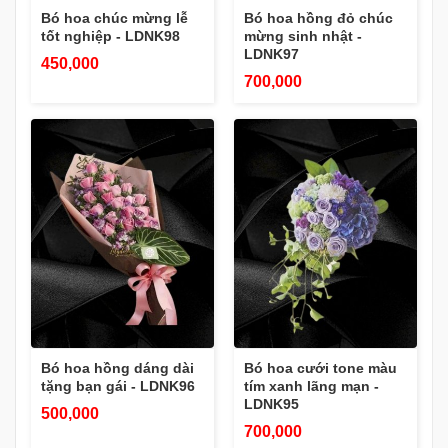
Bó hoa chúc mừng lễ
Bó hoa hồng đỏ chúc
tốt nghiệp - LDNK98
mừng sinh nhật -
LDNK97
450,000
700,000
Bó hoa hồng dáng dài
Bó hoa cưới tone màu
tặng bạn gái - LDNK96
tím xanh lãng mạn -
LDNK95
500,000
700,000