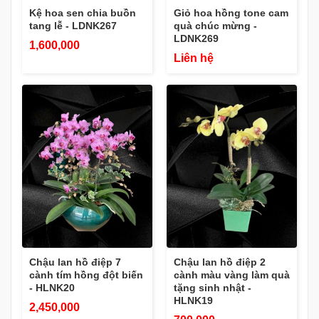
Kệ hoa sen chia buồn
Giỏ hoa hồng tone cam
tang lễ - LDNK267
quà chúc mừng -
LDNK269
1,600,000
Liên hệ
Chậu lan hồ điệp 7
Chậu lan hồ điệp 2
cành tím hồng đột biến
cành màu vàng làm quà
- HLNK20
tặng sinh nhật -
HLNK19
2,450,000