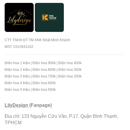
CTY TNHH ĐT TM XNK Nhật Minh Khánh
MST: 0315641102
Điện hoa 1 triệu
|
Điện hoa 900k
|
Điện hoa 400k
Điện hoa 2 triệu
|
Điện hoa 800k
|
Điện hoa 300k
Điện hoa 3 triệu
|
Điện hoa 700k
|
Điện hoa 200k
Điện hoa 4 triệu
|
Điện hoa 600k
Điện hoa 5 triệu
|
Điện hoa 500k
LilyDesign
(Fanpage)
Địa chỉ: 133 Nguyễn Cửu Vân, P.17, Quận Bình Thạnh,
TPHCM