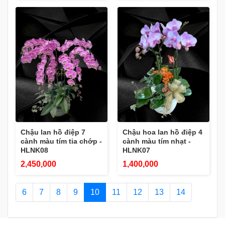
Chậu lan hồ điệp 7
Chậu hoa lan hồ điệp 4
cành màu tím tia chớp -
cành màu tím nhạt -
HLNK08
HLNK07
2,450,000
1,400,000
6
7
8
9
10
11
12
13
14