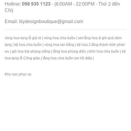
098 935 1123
Hotline:
- (6:00AM - 22:00PM - Thứ 2 đến
CN)
Email:
lilydesignboutique@gmail.com
vòng hoa tang lễ giá rẻ
|
vòng hoa chia buồn
|
set lẵng hoa & giỏ quả đám
tang
|
kệ hoa chia buồn
|
vòng hoa lan trắng
|
kệ hoa 2 tầng thành kính phân
ưu
|
giỏ hoa trái phúng viếng
|
lẵng hoa phúng điếu
|
bình hoa chia buồn
|
kệ
hoa tang lễ Công giáo
|
lẵng hoa chia buồn lan hồ điệp
|
Khu vực phục vụ